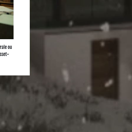
rale ou
osset-