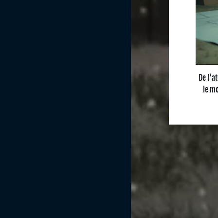
L’Esprit Grosset-Jani
Notre histoir
Notre entrepris
Nos engagement
Projets à la vent
De l'a
le mo
Vendre son terrai
Contac