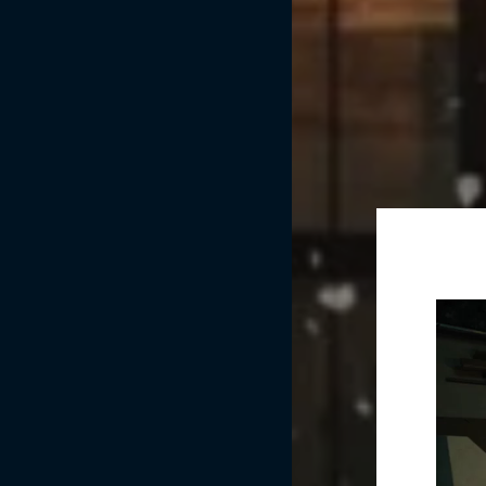
Construire avec nou
Chalets poteau-poutr
Créations singulière
Toutes nos réalisation
Rénover avec nou
Sablage et aérogommag