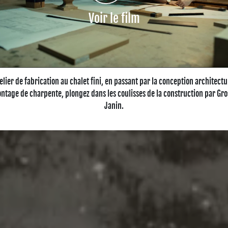
n
Voir le film
e
e
s
e
telier de fabrication au chalet fini, en passant par la conception architectu
ntage de charpente, plongez dans les coulisses de la construction par Gr
n
Janin.
t