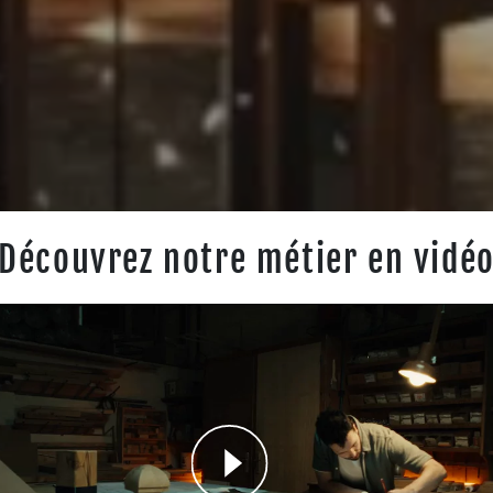
s
Découvrez notre métier en vidé
e
s
s
s
e