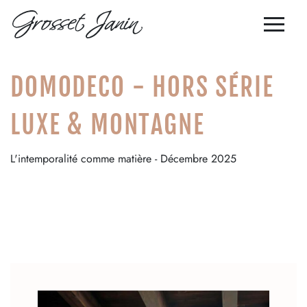
DOMODECO - HORS SÉRIE
re avec nous
FR
ets poteau-poutre
LUXE & MONTAGNE
EN
ations singulières
s nos réalisations
L'intemporalité comme matière - Décembre 2025
r avec nous
 et aérogommage
Grosset-Janin
Notre histoire
Notre entreprise