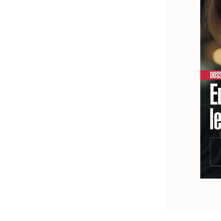
s
e
s
s
s
e
n
e
e
s