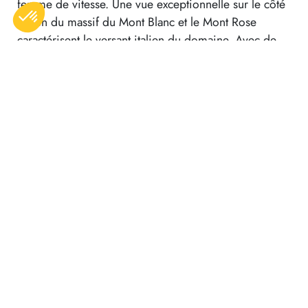
femme de vitesse. Une vue exceptionnelle sur le côté
italien du massif du Mont Blanc et le Mont Rose
caractérisent le versant italien du domaine. Avec de
longues traversées en dévers, ce domaine côté italien
n’est pas propice aux snowboarders débutants !
Sur le haut du versant Italien, nous vous
recommandons la piste n° 18 à l’écart des remontées,
une pépite offrant un panorama sauvage qui vous fera
écarquiller les yeux. Cela dit, sur le domaine San
Bernardo, la vue est magique où que l’on se trouve.
Autre avantage, quand il fait mauvais d’un côté, il fait
souvent beau de l’autre. Et c’est pareil pour la neige :
quand il y en a moins d’un côté, il y en a plus de
l’autre, c’est une sacrée sécurité.
Revenons côté La Rosière où les amateurs de forêts
pourront s’offrir plus de 1000 m de dénivelés : la
piste Fontaine Froide sur le secteur des Ecudets,
descend jusqu’à Séez à 900 m d’altitude, idéal pour