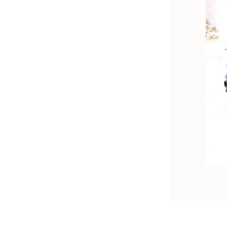
s
e
s
s
s
e
n
e
e
s